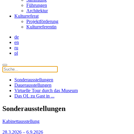
Führungen
Architektur
Kulturreferat
Projektförderung
Kulturreferentin
de
en
ru
pl
Sonderausstellungen
Dauerausstellungen
Virtuelle Tour durch das Museum
Das OL zu Gast in ...
Sonderausstellungen
Kabinettausstellung
28.3.2026 – 6.9.2026