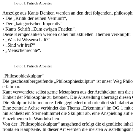
Foto: J. Patrick Arbeiter
Auszüge aus Kants Denken werden an den drei folgenden, philosophis
• Die „Kritik der reinen Vernunft“,
• Der „kategorischen Imperativ“
• Kants Schrift „Zum ewigen Frieden“.
Diese Kerngedanken werden dabei mit aktuellen Themen verknüpft:
• „Was ist Wissenschaft?“
• „Sind wir frei?“
• „Menschenrechte“.
Foto: J. Patrick Arbeiter
„Philosophieskulptur“
Die geschossübergreifende „Philosophieskulptur“ ist unser Weg Phil
erfahrbar.
Kant verwendete selbst gerne Metaphern aus der Architektur, um die 
Einheit der Philosophie zu betonen. Die Ausstellung überträgt diesen 
Die Skulptur ist in mehrere Teile gegliedert und orientiert sich dabei
Eine zentrale Achse verbindet das Thema „Erkenntnis“ im OG 1 mit
hin schließt ein Sternenhimmel die Skulptur ab, eine Anspielung auf e
Einzelthemen in Wandnischen.
Von der „Philosophieskulptur“ ausgehend erfolgt die eigentliche inh
frontalen Hauptseite. In dieser Art werden die meisten Ausstellungsin