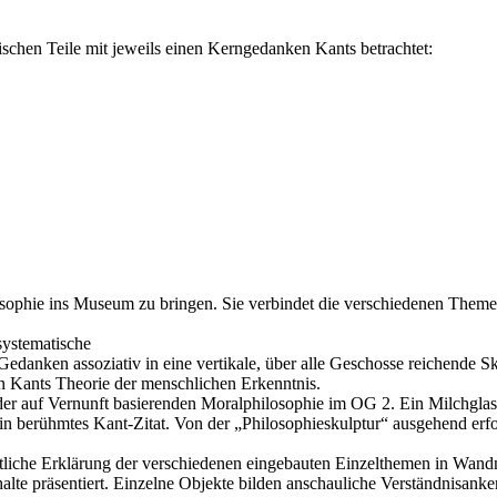
chen Teile mit jeweils einen Kerngedanken Kants betrachtet:
osophie ins Museum zu bringen. Sie verbindet die verschiedenen Them
systematische
Gedanken assoziativ in eine vertikale, über alle Geschosse reichende Sk
 an Kants Theorie der menschlichen Erkenntnis.
 der auf Vernunft basierenden Moralphilosophie im OG 2. Ein Milchg
in berühmtes Kant-Zitat. Von der „Philosophieskulptur“ ausgehend erfol
altliche Erklärung der verschiedenen eingebauten Einzelthemen in Wand
halte präsentiert. Einzelne Objekte bilden anschauliche Verständnisanker