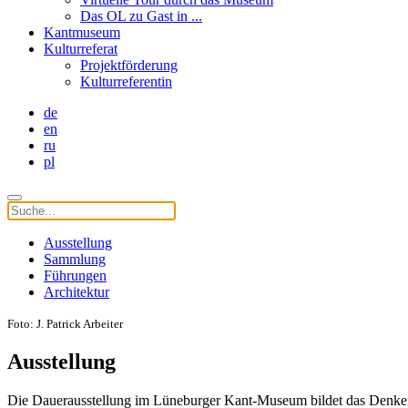
Das OL zu Gast in ...
Kantmuseum
Kulturreferat
Projektförderung
Kulturreferentin
de
en
ru
pl
Ausstellung
Sammlung
Führungen
Architektur
Foto: J. Patrick Arbeiter
Ausstellung
Die Dauerausstellung im Lüneburger Kant-Museum bildet das Denken 