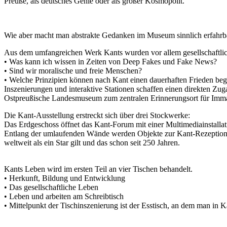
Preuße, als deutsches Genie oder als großer Kosmopolit.
Wie aber macht man abstrakte Gedanken im Museum sinnlich erfahrb
Aus dem umfangreichen Werk Kants wurden vor allem gesellschaftli
• Was kann ich wissen in Zeiten von Deep Fakes und Fake News?
• Sind wir moralische und freie Menschen?
• Welche Prinzipien können nach Kant einen dauerhaften Frieden be
Inszenierungen und interaktive Stationen schaffen einen direkten 
Ostpreußische Landesmuseum zum zentralen Erinnerungsort für Imma
Die Kant-Ausstellung erstreckt sich über drei Stockwerke:
Das Erdgeschoss öffnet das Kant-Forum mit einer Multimediainstalla
Entlang der umlaufenden Wände werden Objekte zur Kant-Rezeption ge
weltweit als ein Star gilt und das schon seit 250 Jahren.
Kants Leben wird im ersten Teil an vier Tischen behandelt.
• Herkunft, Bildung und Entwicklung
• Das gesellschaftliche Leben
• Leben und arbeiten am Schreibtisch
• Mittelpunkt der Tischinszenierung ist der Esstisch, an dem man in 