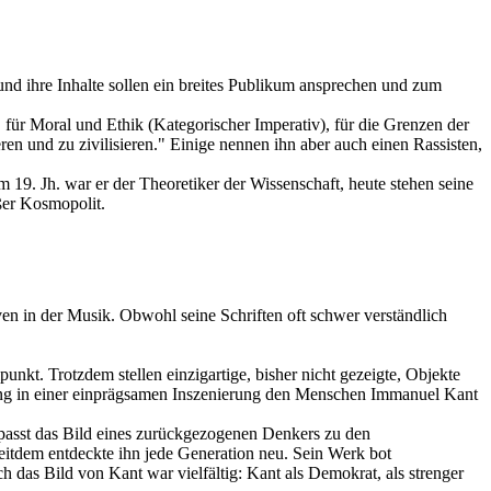
nd ihre Inhalte sollen ein breites Publikum ansprechen und zum
für Moral und Ethik (Kategorischer Imperativ), für die Grenzen der
en und zu zivilisieren." Einige nennen ihn aber auch einen Rassisten,
19. Jh. war er der Theoretiker der Wissenschaft, heute stehen seine
oßer Kosmopolit.
ven in der Musik. Obwohl seine Schriften oft schwer verständlich
nkt. Trotzdem stellen einzigartige, bisher nicht gezeigte, Objekte
ng in einer einprägsamen Inszenierung den Menschen Immanuel Kant
 passt das Bild eines zurückgezogenen Denkers zu den
eitdem entdeckte ihn jede Generation neu. Sein Werk bot
h das Bild von Kant war vielfältig: Kant als Demokrat, als strenger