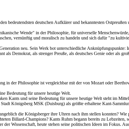
 den bedeutendsten deutschen Aufklärer und bekanntesten Ostpreußen u
nikanische Wende" in der Philosophie, für universelle Menschenwürde, 
schen, vernünftig und moralisch zu handeln und sich dafür "zu kultivier
Generation neu. Sein Werk bot unterschiedliche Anknüpfungspunkte: Im 
ant als Demokrat, als strenger Preuße, als deutsches Genie oder als gr
ung in der Philosophie ist vergleichbar mit der von Mozart oder Beetho
ine Bedeutung für unsere heutige Welt.
n Kants und seine Bedeutung für unsere heutige Welt steht im Mittelpu
 Stadt Königsberg MSK (Duisburg) als größte erhaltene Kant-Sammlu
 angeblich die Königsberger ihre Uhren nach ihm stellen konnten? Wie
rchteten Billard-Champions? Kants Ruhm begann bereits zu Lebzeiten, s
r der Wissenschaft, heute stehen seine politischen Ideen im Fokus. Auc