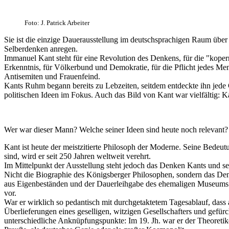
Foto: J. Patrick Arbeiter
Sie ist die einzige Dauerausstellung im deutschsprachigen Raum über
Selberdenken anregen.
Immanuel Kant steht für eine Revolution des Denkens, für die "koper
Erkenntnis, für Völkerbund und Demokratie, für die Pflicht jedes Men
Antisemiten und Frauenfeind.
Kants Ruhm begann bereits zu Lebzeiten, seitdem entdeckte ihn jede 
politischen Ideen im Fokus. Auch das Bild von Kant war vielfältig: K
Wer war dieser Mann? Welche seiner Ideen sind heute noch relevant?
Kant ist heute der meistzitierte Philosoph der Moderne. Seine Bedeut
sind, wird er seit 250 Jahren weltweit verehrt.
Im Mittelpunkt der Ausstellung steht jedoch das Denken Kants und se
Nicht die Biographie des Königsberger Philosophen, sondern das Denke
aus Eigenbeständen und der Dauerleihgabe des ehemaligen Museums
vor.
War er wirklich so pedantisch mit durchgetaktetem Tagesablauf, dass
Überlieferungen eines geselligen, witzigen Gesellschafters und gefü
unterschiedliche Anknüpfungspunkte: Im 19. Jh. war er der Theoretike