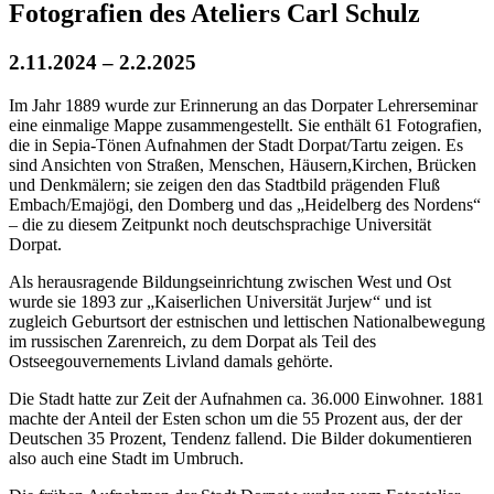
Fotografien des Ateliers Carl Schulz
2.11.2024 – 2.2.2025
Im Jahr 1889 wurde zur Erinnerung an das Dorpater Lehrerseminar
eine einmalige Mappe zusammengestellt. Sie enthält 61 Fotografien,
die in Sepia-Tönen Aufnahmen der Stadt Dorpat/Tartu zeigen. Es
sind Ansichten von Straßen, Menschen, Häusern,Kirchen, Brücken
und Denkmälern; sie zeigen den das Stadtbild prägenden Fluß
Embach/Emajögi, den Domberg und das „Heidelberg des Nordens“
– die zu diesem Zeitpunkt noch deutschsprachige Universität
Dorpat.
Als herausragende Bildungseinrichtung zwischen West und Ost
wurde sie 1893 zur „Kaiserlichen Universität Jurjew“ und ist
zugleich Geburtsort der estnischen und lettischen Nationalbewegung
im russischen Zarenreich, zu dem Dorpat als Teil des
Ostseegouvernements Livland damals gehörte.
Die Stadt hatte zur Zeit der Aufnahmen ca. 36.000 Einwohner. 1881
machte der Anteil der Esten schon um die 55 Prozent aus, der der
Deutschen 35 Prozent, Tendenz fallend. Die Bilder dokumentieren
also auch eine Stadt im Umbruch.