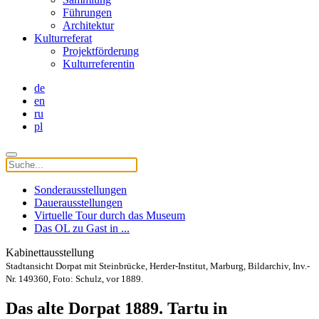
Führungen
Architektur
Kulturreferat
Projektförderung
Kulturreferentin
de
en
ru
pl
Sonderausstellungen
Dauerausstellungen
Virtuelle Tour durch das Museum
Das OL zu Gast in ...
Kabinettausstellung
Stadtansicht Dorpat mit Steinbrücke, Herder-Institut, Marburg, Bildarchiv, Inv.-
Nr. 149360, Foto: Schulz, vor 1889.
Das alte Dorpat 1889. Tartu in