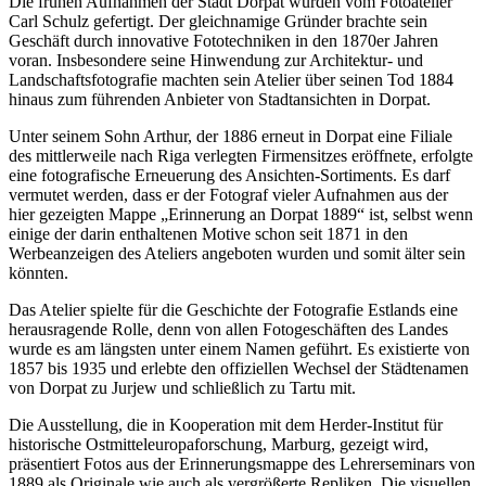
Die frühen Aufnahmen der Stadt Dorpat wurden vom Fotoatelier
Carl Schulz gefertigt. Der gleichnamige Gründer brachte sein
Geschäft durch innovative Fototechniken in den 1870er Jahren
voran. Insbesondere seine Hinwendung zur Architektur- und
Landschaftsfotografie machten sein Atelier über seinen Tod 1884
hinaus zum führenden Anbieter von Stadtansichten in Dorpat.
Unter seinem Sohn Arthur, der 1886 erneut in Dorpat eine Filiale
des mittlerweile nach Riga verlegten Firmensitzes eröffnete, erfolgte
eine fotografische Erneuerung des Ansichten-Sortiments. Es darf
vermutet werden, dass er der Fotograf vieler Aufnahmen aus der
hier gezeigten Mappe „Erinnerung an Dorpat 1889“ ist, selbst wenn
einige der darin enthaltenen Motive schon seit 1871 in den
Werbeanzeigen des Ateliers angeboten wurden und somit älter sein
könnten.
Das Atelier spielte für die Geschichte der Fotografie Estlands eine
herausragende Rolle, denn von allen Fotogeschäften des Landes
wurde es am längsten unter einem Namen geführt. Es existierte von
1857 bis 1935 und erlebte den offiziellen Wechsel der Städtenamen
von Dorpat zu Jurjew und schließlich zu Tartu mit.
Die Ausstellung, die in Kooperation mit dem Herder-Institut für
historische Ostmitteleuropaforschung, Marburg, gezeigt wird,
präsentiert Fotos aus der Erinnerungsmappe des Lehrerseminars von
1889 als Originale wie auch als vergrößerte Repliken. Die visuellen