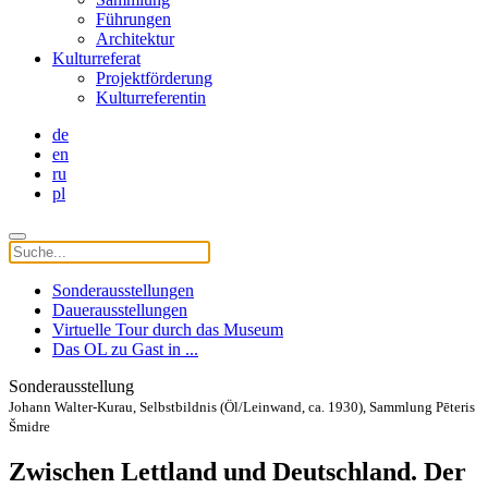
Führungen
Architektur
Kulturreferat
Projektförderung
Kulturreferentin
de
en
ru
pl
Sonderausstellungen
Dauerausstellungen
Virtuelle Tour durch das Museum
Das OL zu Gast in ...
Sonderausstellung
Johann Walter-Kurau, Selbstbildnis (Öl/Leinwand, ca. 1930), Sammlung Pēteris
Šmidre
Zwischen Lettland und Deutschland. Der