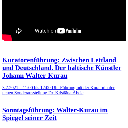
Kuratorenführung: Zwischen Lettland
und Deutschland. Der baltische Künstler
Johann Walter-Kurau
3.7.2021 – 11:00 bis 12:00 Uhr
Führung mit der Kuratorin der
neuen Sonderausstellung Dr. Kristiāna Ābele
Sonntagsführung: Walter-Kurau im
Spiegel seiner Zeit