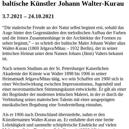
baltische Künstler Johann Walter-Kurau
3.7.2021 – 24.10.2021
“Die malerische Freude an der Natur selbst beginnt erst, sobald das
Auge hinter den Gegenständen den melodischen Aufbau der Farben
und die feinen Zusammenhänge in der Architektur der Formen zu
sehen beginnt,” – so schrieb der baltische Maler Johann Walter alias
Walter-Kurau (1869 Jelgava/Mitau – 1932 Berlin), der in seiner
lettischen Heimat unter dem Namen Johans (Jānis) Valters bekannt
ist.
Nach seinem Studium an der St. Petersburger Kaiserlichen
Akademie der Künste war Walter 1898 bis 1906 in seiner
Heimatstadt Jelgava/Mitau tätig, wo sein Schaffen um 1900 sich in
einer Wechselwirkung zwischen Impressionismus, Jugendstil und
einer neoromantischen Stimmungskunst entwickelte. Er gilt als einer
der Begründer der modernen lettischen Malerei, in der er durch die
Verbindung seines malerischen Talents mit einer ausgeprägten
musikalischen Begabung eine Sonderstellung einnahm.
Als er 1906 nach Deutschland übersiedelte, nahm er den
Künstlernamen Walter-Kurau an. Er entfaltete dort eine breite
Lehrtätigkeit und sammelte schöpferische Eindrücke auf vielen