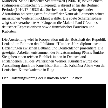
Malreisen. Seine Dresdener Schaffenszeit (1906-16) ist von einem
spätimpressionistischen Stil geprägt, während er für die Berliner
Periode (1916/17–1932) das Streben nach “weitestgehender
Abstraktion bei strengstem Studium” der Natur als Leitmotiv seiner
malerischen Weiterentwicklung wählte. Die späte Schaffensphase
zeigt stark verarbeitete Anklänge an die Malerei Paul Cézannes,
deutscher Expressionisten sowie französischer Fauvisten und
Kubisten.
Die Ausstellung wird in Kooperation mit der Botschaft der Republik
Lettland im Rahmen des Jubiläums “Hundert Jahre diplomatische
Beziehungen zwischen Lettland und Deutschland” präsentiert. Die
gezeigten Arbeiten entstammen der Privatsammlung Pēteris Šmidre.
Sie geben einen reichen Einblick in den in Deutschland
entstandenen Teil des Walterschen Werkes. Kuratiert wurde die
Ausstellung durch die Kunsthistorikerin Dr. Kristiāna Ābele von der
Lettischen Kunstakademie in Riga.
Den Eröffnungsvortrag der Kuratorin sehen Sie hier: