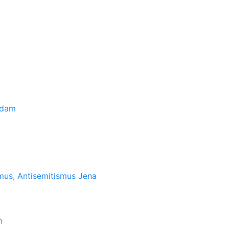
sdam
mus, Antisemitismus Jena
n