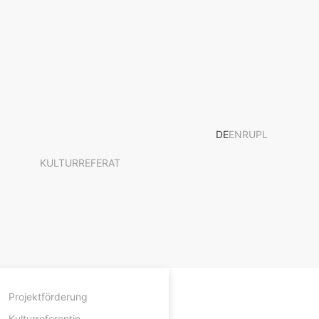
DE
EN
RU
PL
KULTURREFERAT
Projektförderung
Kulturreferentin