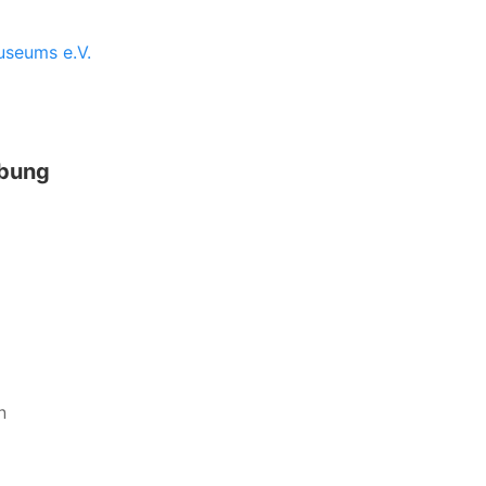
useums e.V.
ebung
n