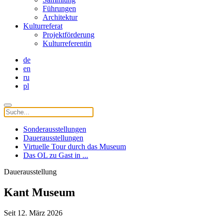
Führungen
Architektur
Kulturreferat
Projektförderung
Kulturreferentin
de
en
ru
pl
Sonderausstellungen
Dauerausstellungen
Virtuelle Tour durch das Museum
Das OL zu Gast in ...
Dauerausstellung
Kant Museum
Seit 12. März 2026