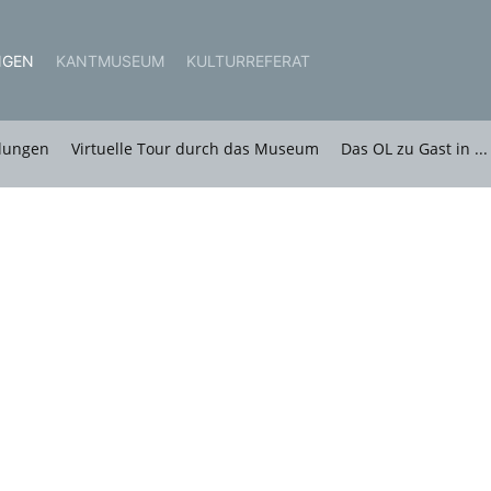
NGEN
KANTMUSEUM
KULTURREFERAT
lungen
Virtuelle Tour durch das Museum
Das OL zu Gast in ...