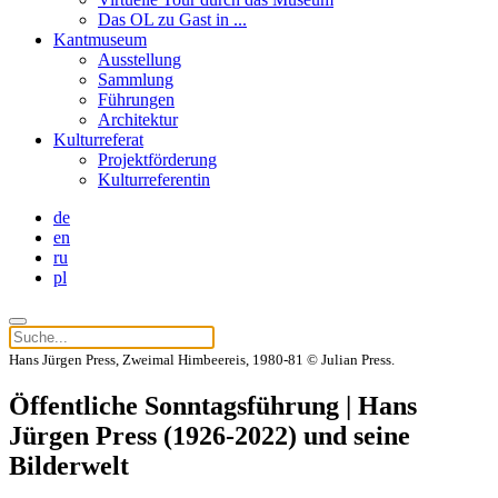
Das OL zu Gast in ...
Kantmuseum
Ausstellung
Sammlung
Führungen
Architektur
Kulturreferat
Projektförderung
Kulturreferentin
de
en
ru
pl
Hans Jürgen Press, Zweimal Himbeereis, 1980-81 © Julian Press.
Öffentliche Sonntagsführung | Hans
Jürgen Press (1926-2022) und seine
Bilderwelt