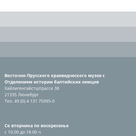
Восточно-Прусского краеведческого музея с
Отделением истории балтийских немцев
Хайлигенгайстштрассе 38
21335 Люнебург
Тел. 49 (0) 4 131 75995-0
Со вторника по воскресенье
с 10.00 до 18.00 ч