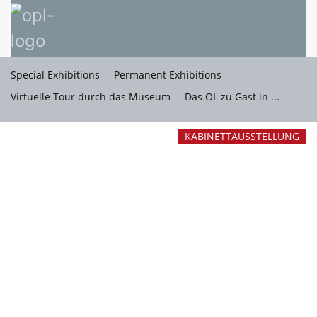
Special Exhibitions
Permanent Exhibitions
Virtuelle Tour durch das Museum
Das OL zu Gast in ...
KABINETTAUSSTELLUNG