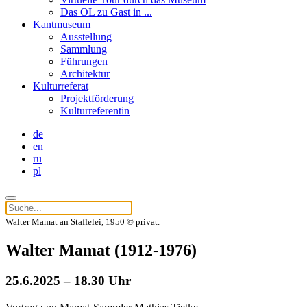
Das OL zu Gast in ...
Kantmuseum
Ausstellung
Sammlung
Führungen
Architektur
Kulturreferat
Projektförderung
Kulturreferentin
de
en
ru
pl
Walter Mamat an Staffelei, 1950 © privat.
Walter Mamat (1912-1976)
25.6.2025 – 18.30 Uhr