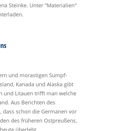
a Steinke. Unter "Materialien"
nterladen.
ans
dern und morastigen Sumpf-
sland, Kanada und Alaska gibt
en und Litauen trifft man welche
land. Aus Berichten des
n, dass schon die Germanen vor
rden des früheren Ostpreußens,
heute überlebt.