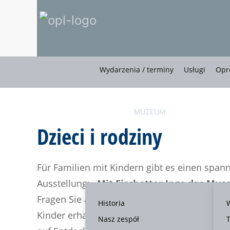
Wydarzenia / terminy
Usługi
Opr
ZAPLANUJ
MUZEUM
WIZYTĘ
Dzieci i rodziny
Für Familien mit Kindern gibt es einen spa
Ausstellung:
„Mit Fischotter Ingo das Mu
Fragen Sie an der Museumskasse nach dem „
Historia
Kinder erhalten einen Museumsrucksack und 
Nasz zespół
T