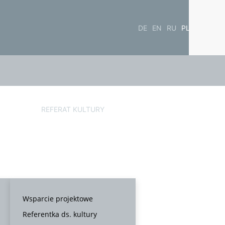
DE
EN
RU
PL
REFERAT KULTURY
Wsparcie projektowe
Referentka ds. kultury