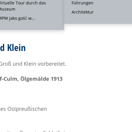
geführt werden.
irtuelle Tour durch das
Führungen
Museum
Architektur
hon für zwei Erwachsene mit
PW jako gość w...
d Klein
roß und Klein vorbereitet.
f-Culm, Ölgemälde 1913
des Ostpreußischen