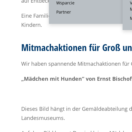
auf Entdeckungstour durch die Ausstellung 
Wsparcie
V
Partner
Eine Familienkarte für 16,00 € lohnt sich sc
M
Kindern.
Mitmachaktionen für Groß un
Wir haben spannende Mitmachaktionen für G
„Mädchen mit Hunden“ von Ernst Bischof
Dieses Bild hängt in der Gemäldeabteilung 
Landesmuseums.