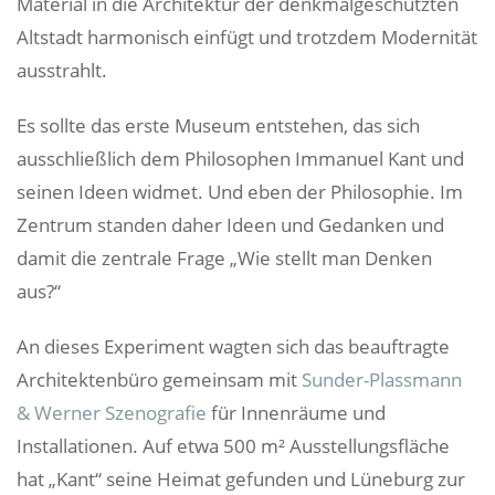
Material in die Architektur der denkmalgeschützten
Altstadt harmonisch einfügt und trotzdem Modernität
ausstrahlt.
Es sollte das erste Museum entstehen, das sich
ausschließlich dem Philosophen Immanuel Kant und
seinen Ideen widmet. Und eben der Philosophie. Im
Zentrum standen daher Ideen und Gedanken und
damit die zentrale Frage „Wie stellt man Denken
aus?“
An dieses Experiment wagten sich das beauftragte
Architektenbüro gemeinsam mit
Sunder-Plassmann
& Werner Szenografie​​​​‌ ‍ ​‍​‍‌‍ ‌ ​‍‌‍‍‌‌‍‌ ‌‍‍‌‌‍ ‍​‍​‍​ ‍‍​‍​‍‌ ​ ‌‍​‌‌‍ ‍‌‍‍‌‌ ‌​‌ ‍‌​‍ ‍‌‍‍‌‌‍ ​‍​‍​‍ ​​‍​‍‌‍‍​‌ ​‍‌‍‌‌‌‍‌‍​‍​‍​ ‍‍​‍​‍​‍ ‌ ​ ‌ ‌​‌ ‌‌‌‍‌​‌‍‍‌‌‍ ​‍ ‌‍‍‌‌‍ ‍‌ ‌​‌‍‌‌‌‍ ‍‌ ‌​​‍ ‌‍‌‌‌‍‌​‌‍‍‌‌ ‌​​‍ ‌‍ ‌‌‍ ‌‍‌​‌‍‌‌​ ‌‌ ​​‌ ​‍‌‍‌‌‌ ​ ‌‍‌‌‌‍ ‍‌ ‌​‌‍​‌‌ ‌​‌‍‍‌‌‍ ‌‍ ‍​ ‍ ‌‍‍‌‌‍‌​​ ‌‌‍​‌‌‍​‌​ ‌‌‌‍​‌‌‍‌‍‌‍​‌​ ‌ ‌‍​ ​‍ ‌‌‍​ ‌‍‌​​ ‌‍​ ‌ ​‍ ‌​ ‌​​ ‌​​ ​ ​ ​ ​‍ ‌​ ‍​‌‍​‌​ ​‍​ ​​​‍ ‌‌‍​ ‌‍​ ‌‍‌​​ ​‌‌‍‌‍​ ‌‍​ ​‌​ ‌ ​ ‌‌​ ​ ‌‍‌‍​ ‍‌​ ‍ ‌ ‌​‌ ‍‌‌ ​​‌‍‌‌​ ‌‌‍ ​‌‍ ‌‍​ ‌‍​‌‌ ‌​‌‍‍‌‌‍ ‌‍ ‍​ ‍ ‌ ​​‌‍​‌‌ ‌​‌‍‍​​ ‌‌‍ ‍‌‍​‌‌‍ ‌‌‍‌‌​ ‌‍​‍‌‍​‌‌ ​ ‌‍‌‌‌‌‌‌‌ ​‍‌‍ ​​ ‌​‍‌‌​ ​‍‌​‌‍‌ ​ ‌ ‌​‌ ‌‌‌‍‌​‌‍‍‌‌‍ ​‍‌‍‌‍‍‌‌‍‌​​ ‌‌‍​‌‌‍​‌​ ‌‌‌‍​‌‌‍‌‍‌‍​‌​ ‌ ‌‍​ ​‍ ‌‌‍​ ‌‍‌​​ ‌‍​ ‌ ​‍ ‌​ ‌​​ ‌​​ ​ ​ ​ ​‍ ‌​ ‍​‌‍​‌​ ​‍​ ​​​‍ ‌‌‍​ ‌‍​ ‌‍‌​​ ​‌‌‍‌‍​ ‌‍​ ​‌​ ‌ ​ ‌‌​ ​ ‌‍‌‍​ ‍‌​‍‌‍‌ ‌​‌ ‍‌‌ ​​‌‍‌‌​ ‌‌‍ ​‌‍ ‌‍​ ‌‍​‌‌ ‌​‌‍‍‌‌‍ ‌‍ ‍​‍‌‍‌ ​​‌‍​‌‌ ‌​‌‍‍​​ ‌‌‍ ‍‌‍​‌‌‍ ‌‌‍‌‌​‍‌‍‌ ​​‌‍‌‌‌ ​‍‌ ​ ‌ ​​‌‍‌‌‌‍​ ‌ ‌​‌‍‍‌‌ ‌‍‌‍‌‌​ ‌‌ ​​‌ ‌‌‌‍​‍‌‍ ​‌‍‍‌‌ ​ ‌‍‍​‌‍‌‌‌‍‌​​‍​‍‌ ‌
für Innenräume und
Installationen. Auf etwa 500 m² Ausstellungsfläche
hat „Kant“ seine Heimat gefunden und Lüneburg zur