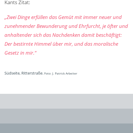
Kants Zitat:
„Zwei Dinge erfüllen das Gemüt mit immer neuer und
zunehmender Bewunderung und Ehrfurcht, je öfter und
anhaltender sich das Nachdenken damit beschäftigt:
Der bestirnte Himmel über mir, und das moralische
Gesetz in mir.“​​​​‌ ‍ ​‍​‍‌‍ ‌ ​‍‌‍‍‌‌‍‌ ‌‍‍‌‌‍ ‍​‍​‍​ ‍‍​‍​‍‌ ​ ‌‍​‌‌‍ ‍‌‍‍‌‌ ‌​‌ ‍‌​‍ ‍‌‍‍‌‌‍ ​‍​‍​‍ ​​‍​‍‌‍‍​‌ ​‍‌‍‌‌‌‍‌‍​‍​‍​ ‍‍​‍​‍​‍ ‌ ​ ‌ ‌​‌ ‌‌‌‍‌​‌‍‍‌‌‍ ​‍ ‌‍‍‌‌‍ ‍‌ ‌​‌‍‌‌‌‍ ‍‌ ‌​​‍ ‌‍‌‌‌‍‌​‌‍‍‌‌ ‌​​‍ ‌‍ ‌‌‍ ‌‍‌​‌‍‌‌​ ‌‌ ​​‌ ​‍‌‍‌‌‌ ​ ‌‍‌‌‌‍ ‍‌ ‌​‌‍​‌‌ ‌​‌‍‍‌‌‍ ‌‍ ‍​ ‍ ‌‍‍‌‌‍‌​​ ‌‌ ​​‌ ​‍‌‍ ‌‍‍‍‌‍‌‌‌‍​ ‌ ‌​​‍ ‌​ ​‌​ ​‍​ ‍‌​ ‍ ‌ ‌​‌ ‍‌‌ ​​‌‍‌‌​ ‌‌ ​​‌ ​‍‌‍ ‌‍‍‍‌‍‌‌‌‍​ ‌ ‌​​ ‍ ‌ ​​‌‍​‌‌ ‌​‌‍‍​​ ‌‌‍‌​‌‍‌‌‌ ​ ‌‍​ ‌ ​‍‌‍‍‌‌ ​​‌ ‌​‌‍‍‌‌‍ ‌‍ ‍​‍‌‌​ ‌‌‌​​‍‌‌ ‌‍‍ ‌‍‌‌‌ ‍‌​‍‌‌​ ​ ‌​‌​​‍‌‌​ ​ ‌​‌​​‍‌‌​ ​‍​ ​‍‌‍​ ​ ‍​​ ‌​​ ‌‌​ ‌ ‌‍‌‍​ ​ ​ ‌‍​ ‌​​ ‌‌‌‍​‌​ ​‌​‍‌‌​ ​‍​ ​‍​‍‌‌​ ‌‌‌​‌​​‍ ‍‌‍​ ‌‍‍​‌‍‍‌‌‍ ​‌‍‌​‌ ​‍‌‍‌‌‌‍ ‍​‍‌‌​ ‌‌‌​​‍‌‌ ‌‍‍ ‌‍‌‌‌ ‍‌​‍‌‌​ ​ ‌​‌​​‍‌‌​ ​ ‌​‌​​‍‌‌​ ​‍​ ​‍​ ‌‍​ ‌​​ ​‍​ ‌‌​ ‌​‌‍‌​​ ​‍‌‍​ ​ ​‍​ ‌ ‌‍‌‍​ ‌‌​‍‌‌​ ​‍​ ​‍​‍‌‌​ ‌‌‌​‌​​‍ ‍‌ ‌​‌‍‌‌‌ ‍​‌ ‌​​ ‌‍​‍‌‍​‌‌ ​ ‌‍‌‌‌‌‌‌‌ ​‍‌‍ ​​ ‌​‍‌‌​ ​‍‌​‌‍‌ ​ ‌ ‌​‌ ‌‌‌‍‌​‌‍‍‌‌‍ ​‍‌‍‌‍‍‌‌‍‌​​ ‌‌ ​​‌ ​‍‌‍ ‌‍‍‍‌‍‌‌‌‍​ ‌ ‌​​‍ ‌​ ​‌​ ​‍​ ‍‌​‍‌‍‌ ‌​‌ ‍‌‌ ​​‌‍‌‌​ ‌‌ ​​‌ ​‍‌‍ ‌‍‍‍‌‍‌‌‌‍​ ‌ ‌​​‍‌‍‌ ​​‌‍​‌‌ ‌​‌‍‍​​ ‌‌‍‌​‌‍‌‌‌ ​ ‌‍​ ‌ ​‍‌‍‍‌‌ ​​‌ ‌​‌‍‍‌‌‍ ‌‍ ‍​‍‌‌​ ‌‌‌​​‍‌‌ ‌‍‍ ‌‍‌‌‌ ‍‌​‍‌‌​ ​ ‌​‌​​‍‌‌​ ​ ‌​‌​​‍‌‌​ ​‍​ ​‍‌‍​ ​ ‍​​ ‌​​ ‌‌​ ‌ ‌‍‌‍​ ​ ​ ‌‍​ ‌​​ ‌‌‌‍​‌​ ​‌​‍‌‌​ ​‍​ ​‍​‍‌‌​ ‌‌‌​‌​​‍ ‍‌‍​ ‌‍‍​‌‍‍‌‌‍ ​‌‍‌​‌ ​‍‌‍‌‌‌‍ ‍​‍‌‌​ ‌‌‌​​‍‌‌ ‌‍‍ ‌‍‌‌‌ ‍‌​‍‌‌​ ​ ‌​‌​​‍‌‌​ ​ ‌​‌​​‍‌‌​ ​‍​ ​‍​ ‌‍​ ‌​​ ​‍​ ‌‌​ ‌​‌‍‌​​ ​‍‌‍​ ​ ​‍​ ‌ ‌‍‌‍​ ‌‌​‍‌‌​ ​‍​ ​‍​‍‌‌​ ‌‌‌​‌​​‍ ‍‌ ‌​‌‍‌‌‌ ‍​‌ ‌​​‍‌‍‌ ​​‌‍‌‌‌ ​‍‌ ​ ‌ ​​‌‍‌‌‌‍​ ‌ ‌​‌‍‍‌‌ ‌‍‌‍‌‌​ ‌‌ ​​‌ ‌‌‌‍​‍‌‍ ​‌‍‍‌‌ ​ ‌‍‍​‌‍‌‌‌‍‌​​‍
Südseite, Ritterstraße.
Foto: J. Patrick Arbeiter