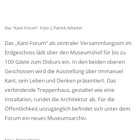
Das "Kant-Forum". Foto: J. Patrick Arbeiter
Das „Kant-Forum“ als zentraler Versammlungsort im
Erdgeschoss lädt über den Museumshof für bis zu
100 Gäste zum Diskurs ein. In den beiden oberen
Geschossen wird die Ausstellung über Immanuel
Kant, sein Leben und Denken präsentiert. Das
verbindende Treppenhaus, gestaltet wie eine
Installation, rundet die Architektur ab. Für die
Öffentlichkeit unzugänglich befindet sich unter dem
Forum ein neues Museumsarchiv.​​​​‌ ‍ ​‍​‍‌‍ ‌ ​‍‌‍‍‌‌‍‌ ‌‍‍‌‌‍ ‍​‍​‍​ ‍‍​‍​‍‌ ​ ‌‍​‌‌‍ ‍‌‍‍‌‌ ‌​‌ ‍‌​‍ ‍‌‍‍‌‌‍ ​‍​‍​‍ ​​‍​‍‌‍‍​‌ ​‍‌‍‌‌‌‍‌‍​‍​‍​ ‍‍​‍​‍​‍ ‌ ​ ‌ ‌​‌ ‌‌‌‍‌​‌‍‍‌‌‍ ​‍ ‌‍‍‌‌‍ ‍‌ ‌​‌‍‌‌‌‍ ‍‌ ‌​​‍ ‌‍‌‌‌‍‌​‌‍‍‌‌ ‌​​‍ ‌‍ ‌‌‍ ‌‍‌​‌‍‌‌​ ‌‌ ​​‌ ​‍‌‍‌‌‌ ​ ‌‍‌‌‌‍ ‍‌ ‌​‌‍​‌‌ ‌​‌‍‍‌‌‍ ‌‍ ‍​ ‍ ‌‍‍‌‌‍‌​​ ‌‌ ​​‌ ​‍‌‍ ‌‍‍‍‌‍‌‌‌‍​ ‌ ‌​​‍ ‌​ ​‌​ ​‍​ ‍‌​ ‍ ‌ ‌​‌ ‍‌‌ ​​‌‍‌‌​ ‌‌ ​​‌ ​‍‌‍ ‌‍‍‍‌‍‌‌‌‍​ ‌ ‌​​ ‍ ‌ ​​‌‍​‌‌ ‌​‌‍‍​​ ‌‌‍‌​‌‍‌‌‌ ​ ‌‍​ ‌ ​‍‌‍‍‌‌ ​​‌ ‌​‌‍‍‌‌‍ ‌‍ ‍​‍‌‌​ ‌‌‌​​‍‌‌ ‌‍‍ ‌‍‌‌‌ ‍‌​‍‌‌​ ​ ‌​‌​​‍‌‌​ ​ ‌​‌​​‍‌‌​ ​‍​ ​‍‌‍​‍‌‍​ ​ ‌‌​ ‌ ​ ‌ ‌‍​ ​ ‍‌​ ​​​ ‌‍​ ​​‌‍​ ‌‍​‍​‍‌‌​ ​‍​ ​‍​‍‌‌​ ‌‌‌​‌​​‍ ‍‌‍​ ‌‍‍​‌‍‍‌‌‍ ​‌‍‌​‌ ​‍‌‍‌‌‌‍ ‍​‍‌‌​ ‌‌‌​​‍‌‌ ‌‍‍ ‌‍‌‌‌ ‍‌​‍‌‌​ ​ ‌​‌​​‍‌‌​ ​ ‌​‌​​‍‌‌​ ​‍​ ​‍‌‍​‌‌‍​‌​ ‍​​ ​​​ ‌‍​ ​‍​ ​‌​ ‍‌​ ​‍​ ​‍​ ​ ‌‍‌‌​‍‌‌​ ​‍​ ​‍​‍‌‌​ ‌‌‌​‌​​‍ ‍‌ ‌​‌‍‌‌‌ ‍​‌ ‌​​ ‌‍​‍‌‍​‌‌ ​ ‌‍‌‌‌‌‌‌‌ ​‍‌‍ ​​ ‌​‍‌‌​ ​‍‌​‌‍‌ ​ ‌ ‌​‌ ‌‌‌‍‌​‌‍‍‌‌‍ ​‍‌‍‌‍‍‌‌‍‌​​ ‌‌ ​​‌ ​‍‌‍ ‌‍‍‍‌‍‌‌‌‍​ ‌ ‌​​‍ ‌​ ​‌​ ​‍​ ‍‌​‍‌‍‌ ‌​‌ ‍‌‌ ​​‌‍‌‌​ ‌‌ ​​‌ ​‍‌‍ ‌‍‍‍‌‍‌‌‌‍​ ‌ ‌​​‍‌‍‌ ​​‌‍​‌‌ ‌​‌‍‍​​ ‌‌‍‌​‌‍‌‌‌ ​ ‌‍​ ‌ ​‍‌‍‍‌‌ ​​‌ ‌​‌‍‍‌‌‍ ‌‍ ‍​‍‌‌​ ‌‌‌​​‍‌‌ ‌‍‍ ‌‍‌‌‌ ‍‌​‍‌‌​ ​ ‌​‌​​‍‌‌​ ​ ‌​‌​​‍‌‌​ ​‍​ ​‍‌‍​‍‌‍​ ​ ‌‌​ ‌ ​ ‌ ‌‍​ ​ ‍‌​ ​​​ ‌‍​ ​​‌‍​ ‌‍​‍​‍‌‌​ ​‍​ ​‍​‍‌‌​ ‌‌‌​‌​​‍ ‍‌‍​ ‌‍‍​‌‍‍‌‌‍ ​‌‍‌​‌ ​‍‌‍‌‌‌‍ ‍​‍‌‌​ ‌‌‌​​‍‌‌ ‌‍‍ ‌‍‌‌‌ ‍‌​‍‌‌​ ​ ‌​‌​​‍‌‌​ ​ ‌​‌​​‍‌‌​ ​‍​ ​‍‌‍​‌‌‍​‌​ ‍​​ ​​​ ‌‍​ ​‍​ ​‌​ ‍‌​ ​‍​ ​‍​ ​ ‌‍‌‌​‍‌‌​ ​‍​ ​‍​‍‌‌​ ‌‌‌​‌​​‍ ‍‌ ‌​‌‍‌‌‌ ‍​‌ ‌​​‍‌‍‌ ​​‌‍‌‌‌ ​‍‌ ​ ‌ ​​‌‍‌‌‌‍​ ‌ ‌​‌‍‍‌‌ ‌‍‌‍‌‌​ ‌‌ ​​‌ ‌‌‌‍​‍‌‍ ​‌‍‍‌‌ ​ ‌‍‍​‌‍‌‌‌‍‌​​‍​‍‌
Foto: J. Patrick Arbeiter