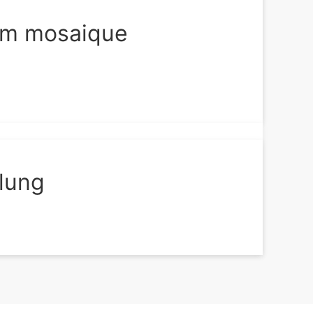
 im mosaique
lung