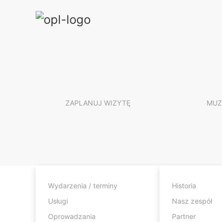
ZAPLANUJ WIZYTĘ
MUZ
Sonderausstellungen
Wydarzenia / terminy
Historia
Dauerausstellungen
Usługi
Nasz zespół
Virtuelle Tour durch das Museum
Oprowadzania
Partner
Das OL zu Gast in ...