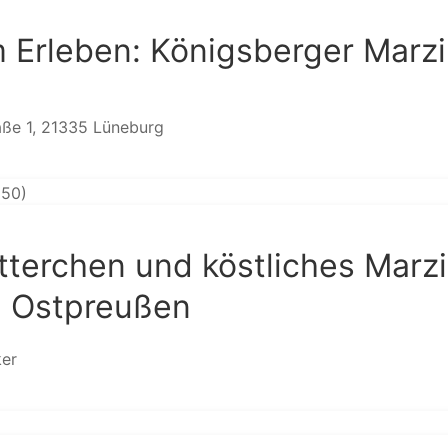
Erleben: Königsberger Marz
aße 1, 21335 Lüneburg
tterchen und köstliches Marz
n Ostpreußen
ker