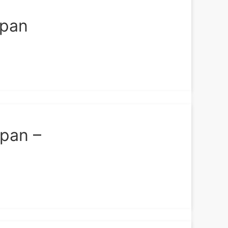
ipan
ipan –