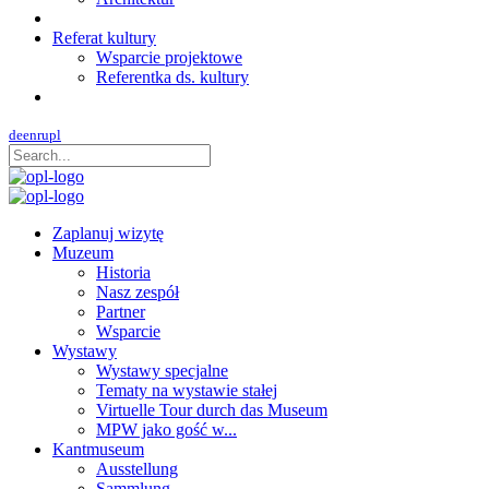
Referat kultury
Wsparcie projektowe
Referentka ds. kultury
de
en
ru
pl
Zaplanuj wizytę
Muzeum
Historia
Nasz zespół
Partner
Wsparcie
Wystawy
Wystawy specjalne
Tematy na wystawie stałej
Virtuelle Tour durch das Museum
MPW jako gość w...
Kantmuseum
Ausstellung
Sammlung