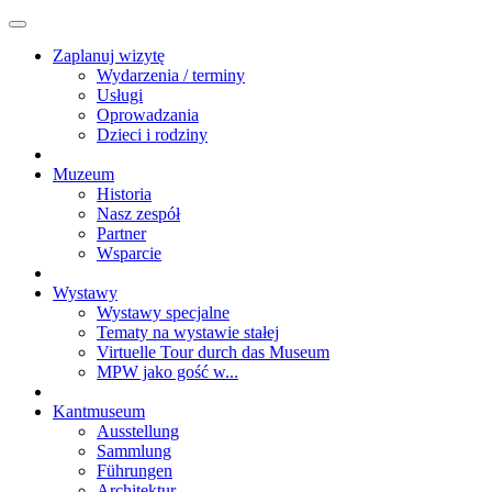
Zaplanuj wizytę
Wydarzenia / terminy
Usługi
Oprowadzania
Dzieci i rodziny
Muzeum
Historia
Nasz zespół
Partner
Wsparcie
Wystawy
Wystawy specjalne
Tematy na wystawie stałej
Virtuelle Tour durch das Museum
MPW jako gość w...
Kantmuseum
Ausstellung
Sammlung
Führungen
Architektur