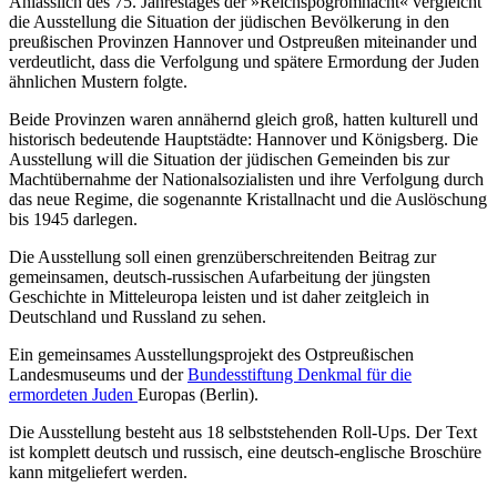
Anlässlich des 75. Jahrestages der »Reichspogromnacht« vergleicht
die Ausstellung die Situation der jüdischen Bevölkerung in den
preußischen Provinzen Hannover und Ostpreußen miteinander und
verdeutlicht, dass die Verfolgung und spätere Ermordung der Juden
ähnlichen Mustern folgte.
Beide Provinzen waren annähernd gleich groß, hatten kulturell und
historisch bedeutende Hauptstädte: Hannover und Königsberg. Die
Ausstellung will die Situation der jüdischen Gemeinden bis zur
Machtübernahme der Nationalsozialisten und ihre Verfolgung durch
das neue Regime, die sogenannte Kristallnacht und die Auslöschung
bis 1945 darlegen.
Die Ausstellung soll einen grenzüberschreitenden Beitrag zur
gemeinsamen, deutsch-russischen Aufarbeitung der jüngsten
Geschichte in Mitteleuropa leisten und ist daher zeitgleich in
Deutschland und Russland zu sehen.
Ein gemeinsames Ausstellungsprojekt des Ostpreußischen
Landesmuseums und der
Bundesstiftung Denkmal für die
ermordeten Juden
Europas (Berlin).
Die Ausstellung besteht aus 18 selbststehenden Roll-Ups. Der Text
ist komplett deutsch und russisch, eine deutsch-englische Broschüre
kann mitgeliefert werden.