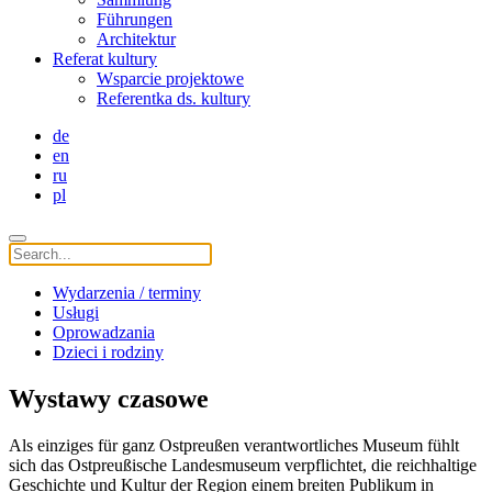
Führungen
Architektur
Referat kultury
Wsparcie projektowe
Referentka ds. kultury
de
en
ru
pl
Wydarzenia / terminy
Usługi
Oprowadzania
Dzieci i rodziny
Wystawy czasowe
Als einziges für ganz Ostpreußen verantwortliches Museum fühlt
sich das Ostpreußische Landesmuseum verpflichtet, die reichhaltige
Geschichte und Kultur der Region einem breiten Publikum in