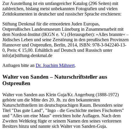
Zur Ausstellung ist ein umfangreicher Katalog (296 Seiten) mit
zahlreichen, bislang meist unbekannten Fotografien und vielen
Zeitdokumenten in deutscher und russischer Sprache erschienen:
Stiftung Denkmal für die ermordeten Juden Europas,
Ostpreußisches Landesmuseum Lüneburg in Zusammenarbeit mit
dem Nordost-Institut (IKGN e. V.) (Herausgeber): »Alles brannte« –
Jüdisches Leben und seine Zerstörung in den preußischen Provinzen
Hannover und Ostpreußen, Berlin, 2014, ISBN: 978-3-942240-13-
0, Preis: € 15,00. Erhältlich auf Deutsch und Russisch unter
info[at]stiftung-denkmal.de
Anfragen bitte an
Dr. Joachim Mähnert
.
Walter von Sanden – Naturschriftsteller aus
Ostpreußen
Walter von Sanden aus Klein Guja/Kr. Angerburg (1888-1972)
gehörte um die Mitte des 20. Jh. zu den bekanntesten
Naturschriftstellern im deutschsprachigen Raum. Besonders seine
Titel "Das gute Land", "Ingo - die Geschichte meines Fischotters"
und "Alles um eine Maus" erreichten hohe Auflagen. Nach dem
Zweiten Weltkrieg fügte er seinem Namen den seines verlorenen
Besitzes hinzu und nannte sich Walter von Sanden-Guja.