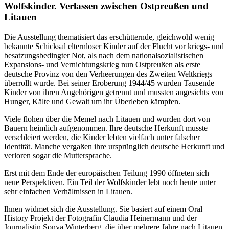
Wolfskinder. Verlassen zwischen Ostpreußen und
Litauen
Die Ausstellung thematisiert das erschütternde, gleichwohl wenig
bekannte Schicksal elternloser Kinder auf der Flucht vor kriegs- und
besatzungsbedingter Not, als nach dem nationalsozialistischen
Expansions- und Vernichtungskrieg nun Ostpreußen als erste
deutsche Provinz von den Verheerungen des Zweiten Weltkriegs
überrollt wurde. Bei seiner Eroberung 1944/45 wurden Tausende
Kinder von ihren Angehörigen getrennt und mussten angesichts von
Hunger, Kälte und Gewalt um ihr Überleben kämpfen.
Viele flohen über die Memel nach Litauen und wurden dort von
Bauern heimlich aufgenommen. Ihre deutsche Herkunft musste
verschleiert werden, die Kinder lebten vielfach unter falscher
Identität. Manche vergaßen ihre ursprünglich deutsche Herkunft und
verloren sogar die Muttersprache.
Erst mit dem Ende der europäischen Teilung 1990 öffneten sich
neue Perspektiven. Ein Teil der Wolfskinder lebt noch heute unter
sehr einfachen Verhältnissen in Litauen.
Ihnen widmet sich die Ausstellung. Sie basiert auf einem Oral
History Projekt der Fotografin Claudia Heinermann und der
Journalistin Sonya Winterberg, die über mehrere Jahre nach Litauen