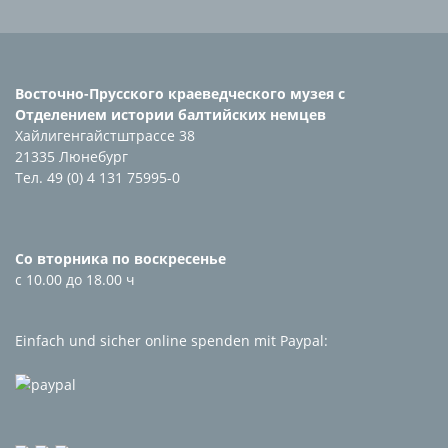
Восточно-Прусского краеведческого музея с
Отделением истории балтийских немцев
Хайлигенгайстштрассе 38
21335 Люнебург
Тел. 49 (0) 4 131 75995-0
Со вторника по воскресенье
с 10.00 до 18.00 ч
Einfach und sicher online spenden mit Paypal: