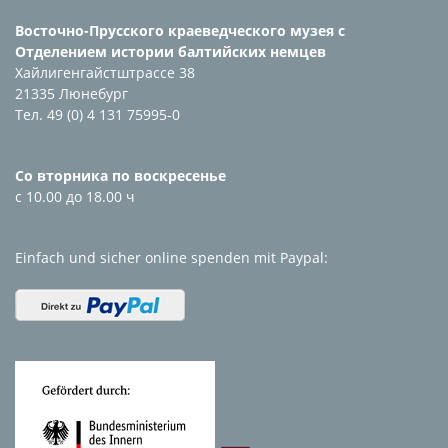
Восточно-Прусского краеведческого музея с
Отделением истории балтийских немцев
Хайлигенгайстштрассе 38
21335 Люнебург
Тел. 49 (0) 4 131 75995-0
Со вторника по воскресенье
с 10.00 до 18.00 ч
Einfach und sicher online spenden mit Paypal: