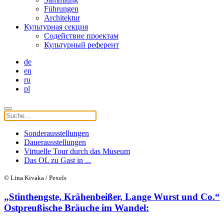
Führungen
Architektur
Культурная секция
Содействие проектам
Культурный референт
de
en
ru
pl
Sonderausstellungen
Dauerausstellungen
Virtuelle Tour durch das Museum
Das OL zu Gast in ...
© Lina Kivaka / Pexels
„Stinthengste, Krähenbeißer, Lange Wurst und Co.“
Ostpreußische Bräuche im Wandel: